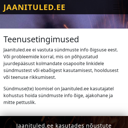
JAANITULED.EE
Teenusetingimused
Jaanituled.ee ei vastuta sündmuste info õigsuse eest.
Või probleemide korral, mis on põhjustatud
juurdepääsust kolmandate osapoolte linkidele
sündmustest või ebaõigest kasutamisest, hooldusest
või teenuse rikkumisest.
Sündmuse(te) loomisel on Jaanituled.ee kasutajatel
kohustus hoida sündmuste info õige, ajakohane ja
mitte pettuslik.
Jaanituled.ee kasutades nõustute