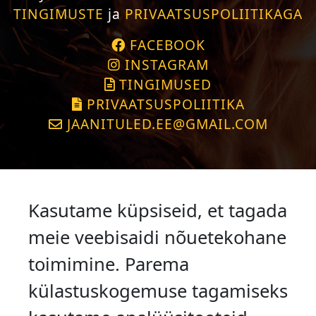
TINGIMUSTE
ja
PRIVAATSUSPOLIITIKAGA
FACEBOOK
INSTAGRAM
TINGIMUSED
PRIVAATSUSPOLIITIKA
JAANITULED.EE@GMAIL.COM
Kasutame küpsiseid, et tagada
meie veebisaidi nõuetekohane
toimimine. Parema
külastuskogemuse tagamiseks