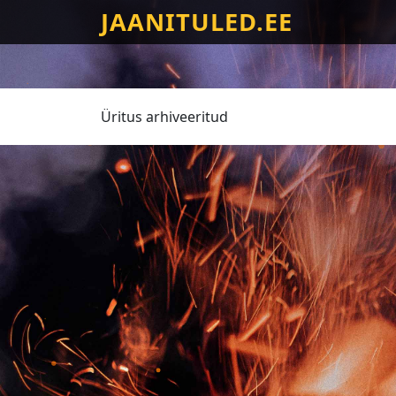
JAANITULED.EE
Üritus arhiveeritud