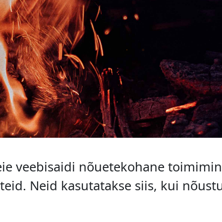
eie veebisaidi nõuetekohane toimim
d. Neid kasutatakse siis, kui nõustut
kasutades nõustute
TINGIMUSTE
ja
PRIVAATS