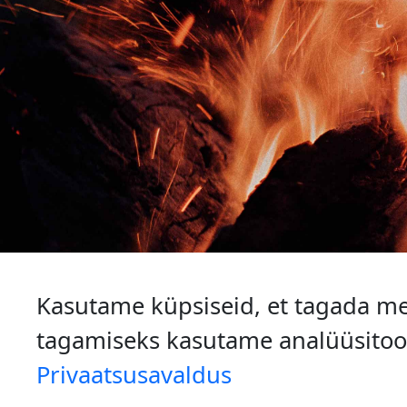
Kasutame küpsiseid, et tagada m
tagamiseks kasutame analüüsitootei
Jaanituled.ee 
Privaatsusavaldus
FACEBOOK